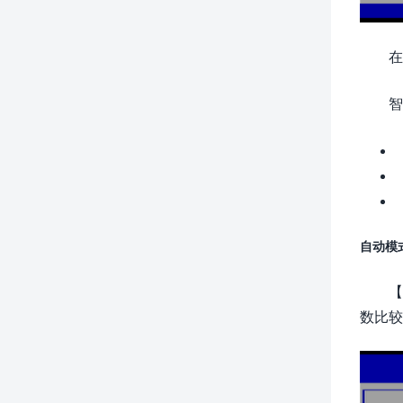
在
智
自动模
【
数比较