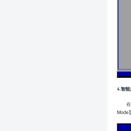
4.智
在
Mod