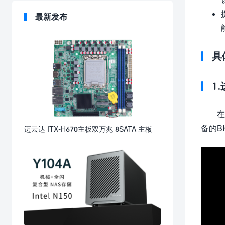
最新发布
具
1
在
备的B
迈云达 ITX-H670主板双万兆 8SATA 主板