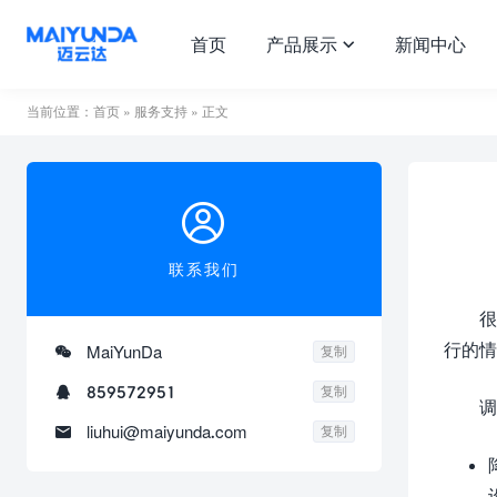
首页
产品展示
新闻中心

当前位置：
首页
»
服务支持
» 正文

联系我们
很
行的情

MaiYunDa
复制

859572951
复制
调

liuhui@maiyunda.com
复制