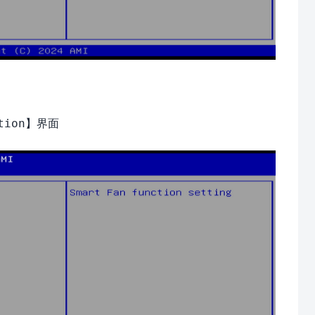
】界面
tion