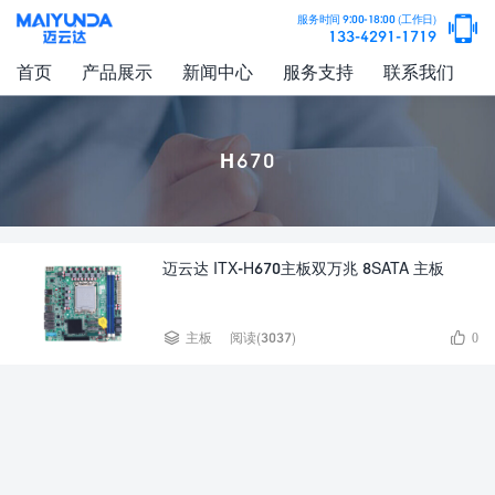

服务时间 9:00-18:00 (工作日)
133-4291-1719
首页
产品展示
新闻中心
服务支持
联系我们
H670
迈云达 ITX-H670主板双万兆 8SATA 主板


主板
阅读(3037)
0