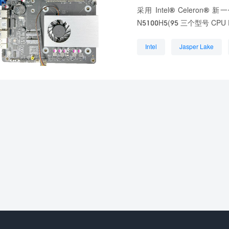
采用 Intel® Celeron® 
N5100H5(95 三个型号 CPU Pi
Intel
Jasper Lake